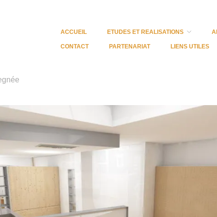
ACCUEIL
ETUDES ET REALISATIONS
A
CONTACT
PARTENARIAT
LIENS UTILES
vegnée