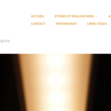
ACCUEIL
ETUDES ET REALISATIONS
A
CONTACT
PARTENARIAT
LIENS UTILES
vegnée