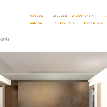
ACCUEIL
ETUDES ET REALISATIONS
A
CONTACT
PARTENARIAT
LIENS UTILES
vegnée