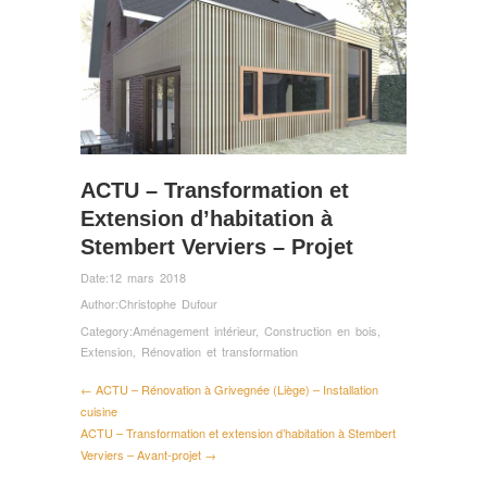
ACTU – Transformation et
Extension d’habitation à
Stembert Verviers – Projet
Date:
12 mars 2018
Author:
Christophe Dufour
Category:
Aménagement intérieur
,
Construction en bois
,
Extension
,
Rénovation et transformation
← ACTU – Rénovation à Grivegnée (Liège) – Installation
cuisine
ACTU – Transformation et extension d’habitation à Stembert
Verviers – Avant-projet →