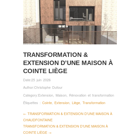
TRANSFORMATION &
EXTENSION D’UNE MAISON À
COINTE LIÈGE
Date:
25 juin 2026
Author:
Christophe Dufour
Category:
Extension
,
Maison
,
Rénovation et transformation
Étiquettes :
Cointe
,
Extension
,
Liège
,
Transformation
← TRANSFORMATION & EXTENSION D’UNE MAISON À
CHAUDFONTAINE
TRANSFORMATION & EXTENSION D’UNE MAISON À
COINTE LIÈGE →