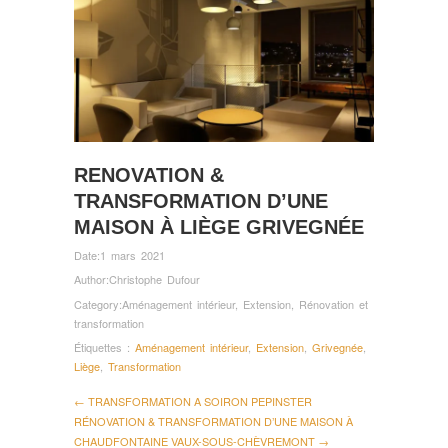
RENOVATION &
TRANSFORMATION D’UNE
MAISON À LIÈGE GRIVEGNÉE
Date:
1 mars 2021
Author:
Christophe Dufour
Category:
Aménagement intérieur
,
Extension
,
Rénovation et
transformation
Étiquettes :
Aménagement intérieur
,
Extension
,
Grivegnée
,
Liège
,
Transformation
← TRANSFORMATION A SOIRON PEPINSTER
RÉNOVATION & TRANSFORMATION D’UNE MAISON À
CHAUDFONTAINE VAUX-SOUS-CHÈVREMONT →