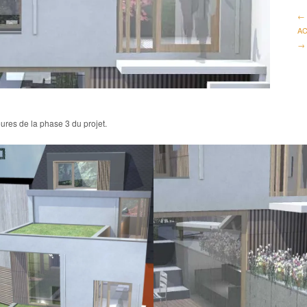
← 
AC
→
eures de la phase 3 du projet.