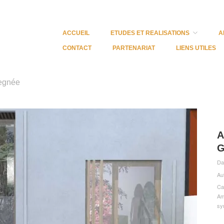
ACCUEIL
ETUDES ET REALISATIONS
A
CONTACT
PARTENARIAT
LIENS UTILES
vegnée
A
G
Da
Au
Ca
Am
sy