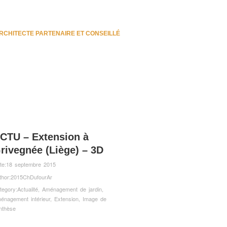
RCHITECTE PARTENAIRE ET CONSEILLÉ
CTU – Extension à
rivegnée (Liège) – 3D
te:
18 septembre 2015
thor:
2015ChDufourAr
tegory:
Actualité
,
Aménagement de jardin
,
énagement intérieur
,
Extension
,
Image de
nthèse