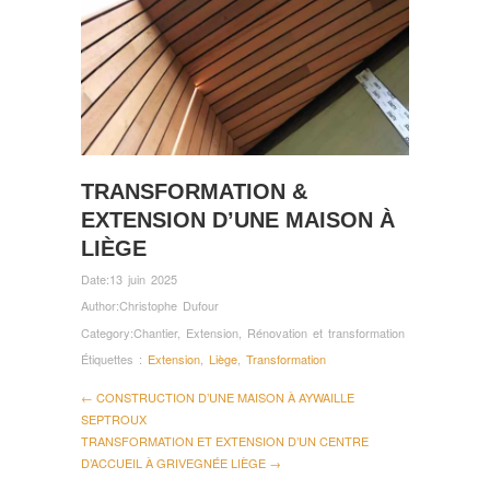
TRANSFORMATION &
EXTENSION D’UNE MAISON À
LIÈGE
Date:
13 juin 2025
Author:
Christophe Dufour
Category:
Chantier
,
Extension
,
Rénovation et transformation
Étiquettes :
Extension
,
Liège
,
Transformation
← CONSTRUCTION D’UNE MAISON À AYWAILLE
SEPTROUX
TRANSFORMATION ET EXTENSION D’UN CENTRE
D’ACCUEIL À GRIVEGNÉE LIÈGE →