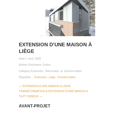
EXTENSION D’UNE MAISON À
LIÈGE
Date:
1 août 2020
Author:
Christophe Dufour
Category:
Extension
,
Rénovation et transformation
Étiquettes :
Extension
,
Liège
,
Transformation
← EXTENSION D’UNE MAISON À LIÈGE
TRANSFORMATION & EXTENSION D’UNE MAISON A
TILFF ESNEUX →
AVANT-PROJET